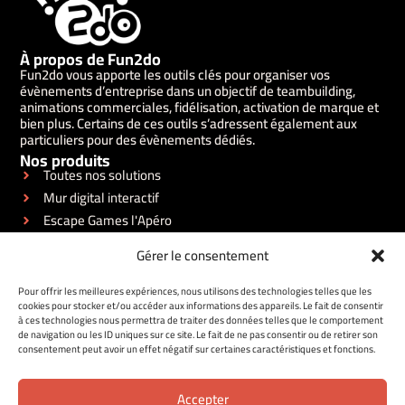
À propos de Fun2do
Fun2do vous apporte les outils clés pour organiser vos
évènements d’entreprise dans un objectif de teambuilding,
animations commerciales, fidélisation, activation de marque et
bien plus. Certains de ces outils s’adressent également aux
particuliers pour des évènements dédiés.
Nos produits
Toutes nos solutions
Mur digital interactif
Escape Games l'Apéro
Blind test innovant
Gérer le consentement
Photobooth 360°
Liens utiles
Pour offrir les meilleures expériences, nous utilisons des technologies telles que les
Demander un devis
cookies pour stocker et/ou accéder aux informations des appareils. Le fait de consentir
à ces technologies nous permettra de traiter des données telles que le comportement
Nous contacter
de navigation ou les ID uniques sur ce site. Le fait de ne pas consentir ou de retirer son
Mentions légales
consentement peut avoir un effet négatif sur certaines caractéristiques et fonctions.
Politiques de confidentialité
Être rappelé
Être rappelé
Rejoignez la communauté !
Accepter