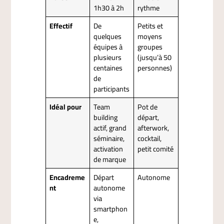
1h30 à 2h
rythme
Effectif
De
Petits et
quelques
moyens
équipes à
groupes
plusieurs
(jusqu’à 50
centaines
personnes)
de
participants
Idéal pour
Team
Pot de
building
départ,
actif, grand
afterwork,
séminaire,
cocktail,
activation
petit comité
de marque
Encadreme
Départ
Autonome
nt
autonome
via
smartphon
e,