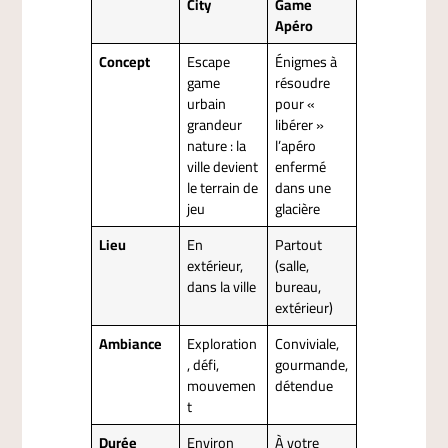
City
Game
Apéro
Concept
Escape
Énigmes à
game
résoudre
urbain
pour «
grandeur
libérer »
nature : la
l’apéro
ville devient
enfermé
le terrain de
dans une
jeu
glacière
Lieu
En
Partout
extérieur,
(salle,
dans la ville
bureau,
extérieur)
Ambiance
Exploration
Conviviale,
, défi,
gourmande,
mouvemen
détendue
t
Durée
Environ
À votre