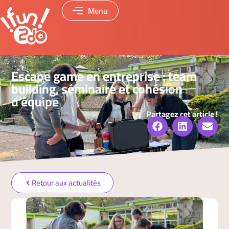
Menu
Escape game en entreprise : team
building, séminaire et cohésion
d’équipe
Partagez cet article !
Retour aux actualités