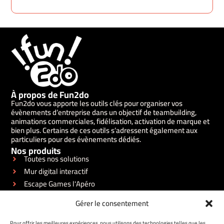
À propos de Fun2do
Fun2do vous apporte les outils clés pour organiser vos
évènements d’entreprise dans un objectif de teambuilding,
animations commerciales, fidélisation, activation de marque et
bien plus. Certains de ces outils s’adressent également aux
particuliers pour des évènements dédiés.
Nos produits
Toutes nos solutions
Mur digital interactif
Escape Games l'Apéro
Blind test innovant
Gérer le consentement
Photobooth 360°
Liens utiles
Pour offrir les meilleures expériences, nous utilisons des technologies telles que les